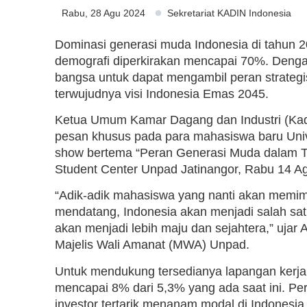
Rabu, 28 Agu 2024
Sekretariat KADIN Indonesia
Dominasi generasi muda Indonesia di tahun 2
demografi diperkirakan mencapai 70%. Denga
bangsa untuk dapat mengambil peran strategi
terwujudnya visi Indonesia Emas 2045.
Ketua Umum Kamar Dagang dan Industri (Kadi
pesan khusus pada para mahasiswa baru Univ
show bertema “Peran Generasi Muda dalam T
Student Center Unpad Jatinangor, Rabu 14 A
“Adik-adik mahasiswa yang nanti akan memim
mendatang, Indonesia akan menjadi salah sat
akan menjadi lebih maju dan sejahtera,” ujar
Majelis Wali Amanat (MWA) Unpad.
Untuk mendukung tersedianya lapangan kerj
mencapai 8% dari 5,3% yang ada saat ini. Pe
investor tertarik menanam modal di Indonesia