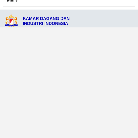
Mars
KAMAR DAGANG DAN
INDUSTRI INDONESIA
Jl. Gatot Subroto No. 132, Pulau Gosong Makassar, Provinsi Gosong
Makassar 23467
admin@kadinpulaugosongmakasar.org
081276543251
Ikuti Sosial Media Resmi KADIN
Dataweb
Aceh Tamiang
Agats
Arso
Bajawa
Bengkayang